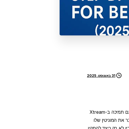
31 באוגוסט, 2025
מציע דרך מצוינת להביא בידור פרימיום באיכות HD ישירות לביתכם. עם תמיכה ב-Xtream
ימות השמעה M3U ופלטפורמות IPTV מתקדמות, ממיר Formuler Z8 צבר את המוניטין שלו
ה נועד לעזור לכם להבין לא רק כיצד להתקין