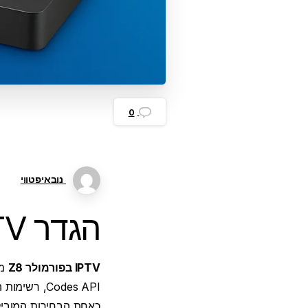
0
נובאיפטווי
הגדר IPTV ב-Formuler Z8
IPTV בפורמולר Z8