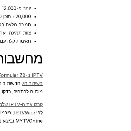
יותר מ-12,000 ערוצים חיים ברחבי העולם.
20,000+ תוכן VOD (סרטים, סדרות, סרטים דוקומנטריים).
תמיכה מלאה בסטרימי
צוות תמיכה ייעודי זמין 24/7 דרך ווא
תאימות קלה עם Formuler Z8 ו-MYTVOnline 2 ישירות מהקופס
מחשבות 
IPTV ב-Formuler Z8 מספק
בשידור חי
, חדשות בינ
מוכנים להתחיל, בדקו
ה-
קבלו את ה-IPTV שלכם עכשיו!
לְפִי
IPTVWire
, פורמולר Z8 הוא
MYTVOnline וביצועים עקביים.