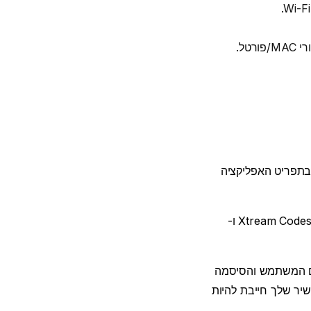
 בתפריט האפליקציה
בחרו כיצד תרצו להתחבר - בדרך כלל תראו שלוש אפשרויות: Xtream Codes API, M3U Playlist ו-
Xtr, הזן את כתובת ה-URL של השרת, שם המשתמש והסיסמה
ת ה-URL במדויק. עבור Portal, כתובת ה-MAC של המכשיר שלך חייבת להיות