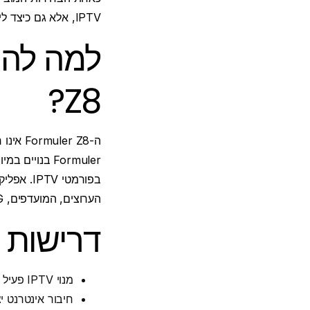
IPTV, אלא גם כיצד לייעל אותו לחוויית הצפייה הטובה ביותר.
Z8?
ה-Formuler Z8 אינו רק כלי תקשורת
Formuler בנויים במיוחד עבור
הערוצים, המועדפים, EPG (מדריך תוכניות אלקטרוני) ובקרות הורים - והכל ללא צורך בתוכנה של צד שלישי.
דרישות 
מנוי IPTV פעיל - אנו ממליצים
חיבור אינטרנט יציב (מינימום 20 מגה-ביט לשנייה