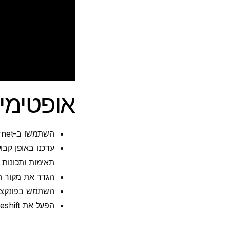
אופטימיזציה של V
השתמשו ב-Ethernet במקום ב-Wi-Fi לקבלת חיבור אמין יותר, במיוחד בשעות העומס של הסטרימינג.
תאימות ותכונות 
הגדר את מקור ה-EPG שלך לעיון קל בלוחות הזמנים של הע
השתמש בפונקציית
הפעל את Timeshift כדי להשהות ולהריץ אחורה את הטלוויזיה בשידור חי - שימושי לספורט וחדשות.