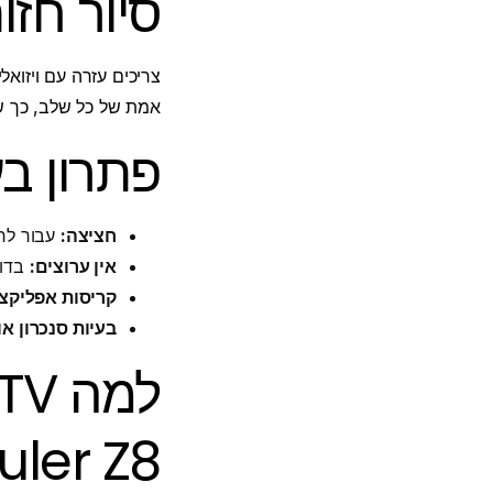
סיור חזו
צריכים עזרה עם ויזוא
אמת של כל שלב, כך שתוכלו ל
פתרון בעיות IPTV ב-
חציצה:
עבור לרשת Ethernet קווית, סגור אפליקציו
אין ערוצים:
בדוק
קריסות אפליקצי
בעיות סנכרון אוד
uler Z8