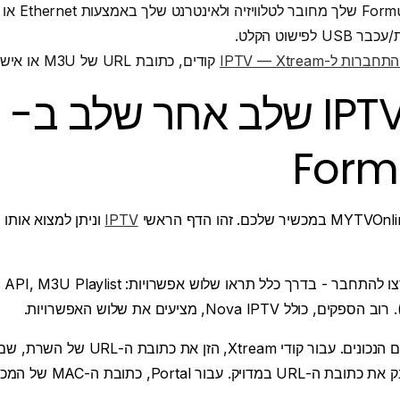
לפישוט הקלט.
רות ל-IPTV — Xtream
קודים, כתובת URL של M3U או אישורי MAC/פורטל.
הגדרת IPTV שלב אחר שלב ב-
Form
IPTV
וניתן למצוא אותו
הזן את הפרטים הנכונים. עבור קודי eam
שלך. עבור M3U, הדבק את כתוב