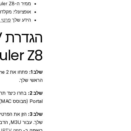
ממיר ה-Formuler Z8 שלך מחובר לטלוויזיה ולאינטרנט שלך באמצעות Ethernet או Wi-Fi.
אופציונלי: מקלדת/עכבר USB 
הידע שלך
פרטי התחב
uler Z8
שלב 1:
פתחו את MYTVOnline 2 במכשיר שלכם. זהו הדף הראשי
הראשי שלך.
שלב 2:
Portal (מבוסס MAC). רוב הספקים, כולל Nova IPTV, מציעים את שלוש האפשרויות.
שלב 3:
רשומה ב-
ספק IPTV
.