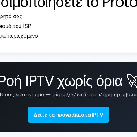
ρησιμοποιήσετε το Prot
ρητό σας
ρισμό του ISP
μιο περιεχόμενο
Ροή IPTV χωρίς όρια 
N σας είναι έτοιμο — τώρα ξεκλειδώστε πλήρη πρόσβαση
Δείτε τα προγράμματα IPTV