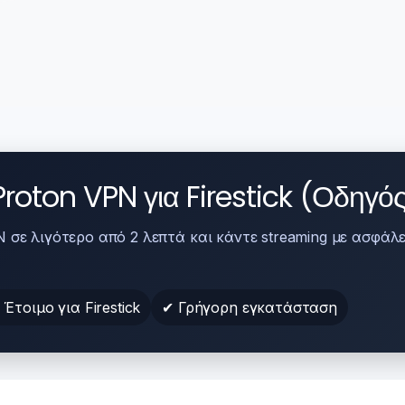
roton VPN για Firestick (Οδηγό
σε λιγότερο από 2 λεπτά και κάντε streaming με ασφάλει
 Έτοιμο για Firestick
✔ Γρήγορη εγκατάσταση