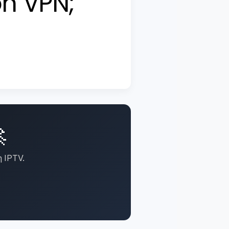
on VPN;

 IPTV.