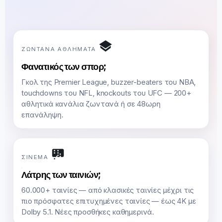
ΖΩΝΤΑΝΆ ΑΘΛΉΜΑΤΑ
Φανατικός των σπορ;
Γκολ της Premier League, buzzer-beaters του NBA,
touchdowns του NFL, knockouts του UFC — 200+
αθλητικά κανάλια ζωντανά ή σε 48ωρη
επανάληψη.
ΣΙΝΕΜΆ
Λάτρης των ταινιών;
60.000+ ταινίες — από κλασικές ταινίες μέχρι τις
πιο πρόσφατες επιτυχημένες ταινίες — έως 4K με
Dolby 5.1. Νέες προσθήκες καθημερινά.