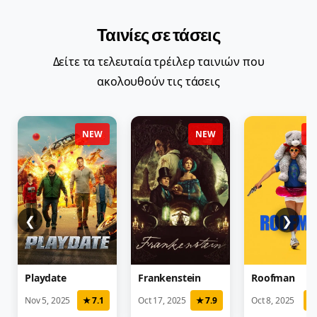
Ταινίες σε τάσεις
Δείτε τα τελευταία τρέιλερ ταινιών που
ακολουθούν τις τάσεις
NEW
NEW
N
❮
❯
Playdate
Frankenstein
Roofman
Nov 5, 2025
★ 7.1
Oct 17, 2025
★ 7.9
Oct 8, 2025
★