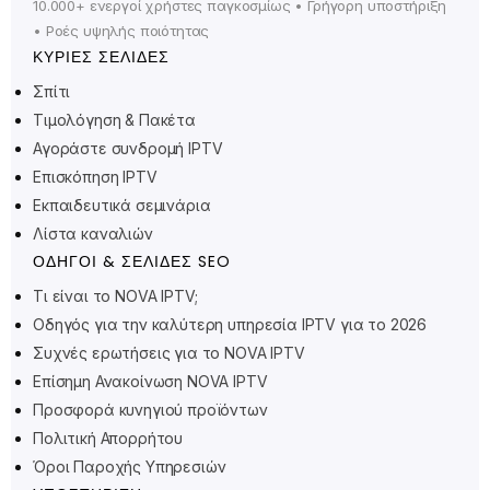
10.000+ ενεργοί χρήστες παγκοσμίως • Γρήγορη υποστήριξη
• Ροές υψηλής ποιότητας
ΚΎΡΙΕΣ ΣΕΛΊΔΕΣ
Σπίτι
Τιμολόγηση & Πακέτα
Αγοράστε συνδρομή IPTV
Polski
Επισκόπηση IPTV
Suomi
Εκπαιδευτικά σεμινάρια
Svenska
Λίστα καναλιών
Norsk bokmål
ΟΔΗΓΟΊ & ΣΕΛΊΔΕΣ SEO
Русский
Τι είναι το NOVA IPTV;
Οδηγός για την καλύτερη υπηρεσία IPTV για το 2026
Türkçe
Συχνές ερωτήσεις για το NOVA IPTV
Português do Brasil
Επίσημη Ανακοίνωση NOVA IPTV
Italiano
Προσφορά κυνηγιού προϊόντων
Πολιτική Απορρήτου
עִבְרִית
Όροι Παροχής Υπηρεσιών
Eesti