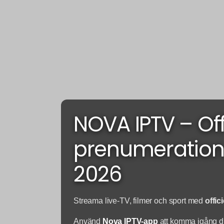
NOVA IPTV – Offi
prenumeration
2026
Streama live-TV, filmer och sport med
offic
Använd
Nova IPTV-app
att komma igång di