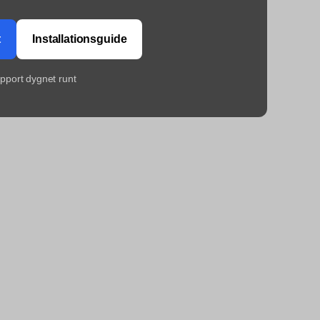
t
Installationsguide
upport dygnet runt