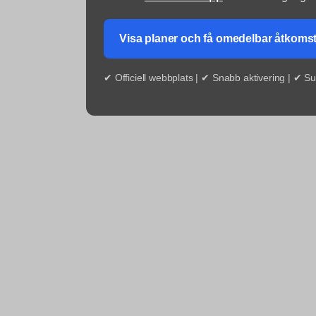
Visa planer och få omedelbar åtkoms
✔ Officiell webbplats | ✔ Snabb aktivering | ✔ S