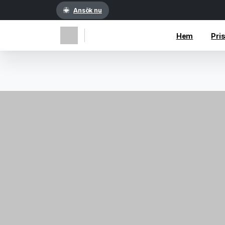
Ansök nu
Hem
Pri