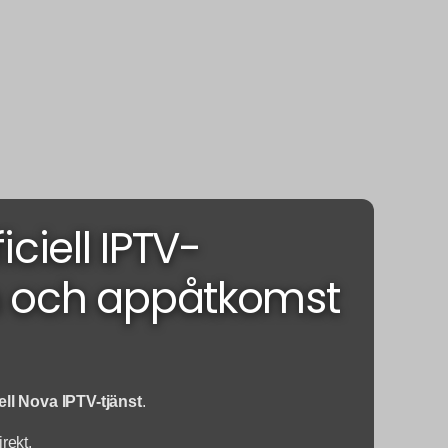
ciell IPTV-
 och appåtkomst
iell Nova IPTV-tjänst
.
rekt.