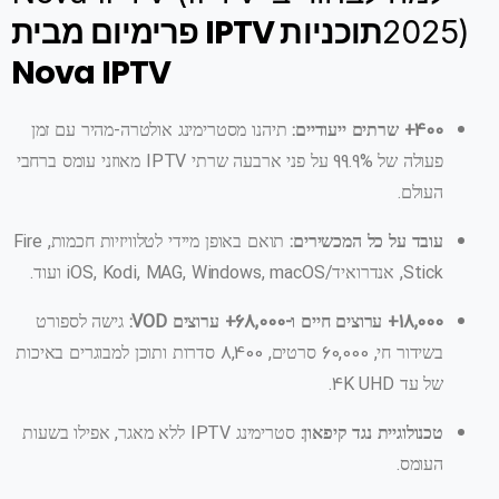
תוכניות IPTV פרימיום מבית
2025)
Nova IPTV
400+ שרתים ייעודיים:
תיהנו מסטרימינג אולטרה-מהיר עם זמן
פעולה של 99.9% על פני ארבעה שרתי IPTV מאוזני עומס ברחבי
העולם.
עובד על כל המכשירים:
תואם באופן מיידי לטלוויזיות חכמות, Fire
Stick, אנדרואיד/iOS, Kodi, MAG, Windows, macOS ועוד.
18,000+ ערוצים חיים ו-68,000+ ערוצים VOD:
גישה לספורט
בשידור חי, 60,000 סרטים, 8,400 סדרות ותוכן למבוגרים באיכות
של עד 4K UHD.
טכנולוגיית נגד קיפאון:
סטרימינג IPTV ללא מאגר, אפילו בשעות
העומס.