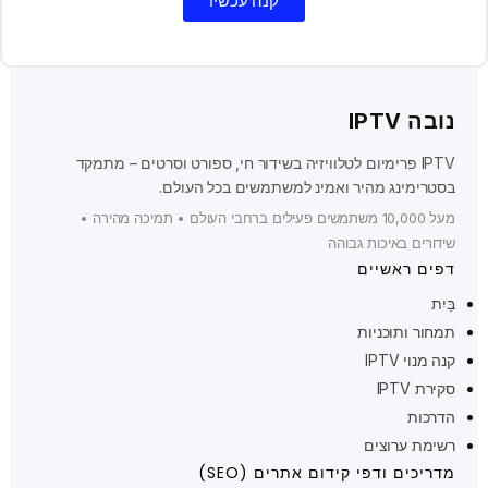
קנה עכשיו
נובה IPTV
IPTV פרימיום לטלוויזיה בשידור חי, ספורט וסרטים – מתמקד
בסטרימינג מהיר ואמינ למשתמשים בכל העולם.
מעל 10,000 משתמשים פעילים ברחבי העולם • תמיכה מהירה •
שידורים באיכות גבוהה
דפים ראשיים
בַּיִת
תמחור ותוכניות
קנה מנוי IPTV
Ελληνικά
סקירת IPTV
Polski
הדרכות
Suomi
רשימת ערוצים
Svenska
מדריכים ודפי קידום אתרים (SEO)