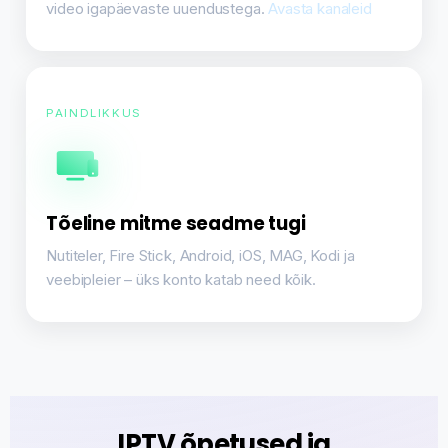
video igapäevaste uuendustega.
Avasta kanaleid
PAINDLIKKUS
Tõeline mitme seadme tugi
Nutiteler, Fire Stick, Android, iOS, MAG, Kodi ja
veebipleier – üks konto katab need kõik.
IPTV õpetused ja