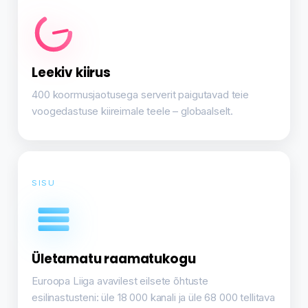
Leekiv kiirus
400 koormusjaotusega serverit paigutavad teie
voogedastuse kiireimale teele – globaalselt.
SISU
Ületamatu raamatukogu
Euroopa Liiga avavilest eilsete õhtuste
esilinastusteni: üle 18 000 kanali ja üle 68 000 tellitava