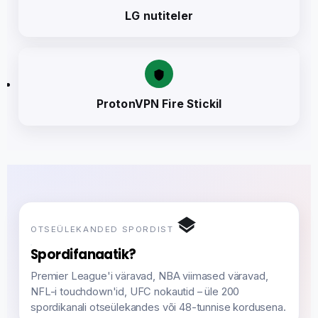
LG nutiteler
ProtonVPN Fire Stickil
OTSEÜLEKANDED SPORDIST
Spordifanaatik?
Premier League'i väravad, NBA viimased väravad,
NFL-i touchdown'id, UFC nokautid – üle 200
spordikanali otseülekandes või 48-tunnise kordusena.