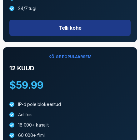
24/7 tugi
Telli kohe
KÕIGE POPULAARSEM
12 KUUD
$59.99
IP-d pole blokeeritud
Antifriis
18 000+ kanalit
60 000+ filmi