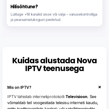
Hilisõhtune?
Lülitage +18 kanalid sisse või välja – vanusekontrolliga
ja pearaamatukogust peidetud.
Kuidas alustada Nova
IPTV teenusega
Ελληνικά
Mis on IPTV?
Polski
IPTV tähistab internetiprotokolli
Televisioon
. See
Suomi
võimaldab teil voogesitada telesisu interneti kaudu,
Svenska
mitte traditsiooniliste kaabel- või satelliitmeetodite