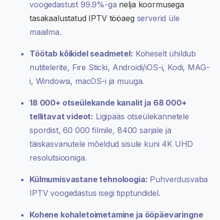
voogedastust 99.9%-ga
nelja koormusega
tasakaalustatud IPTV tööaeg
serverid üle
maailma.
Töötab kõikidel seadmetel:
Koheselt ühildub
nutitelerite, Fire Sticki, Androidi/iOS-i, Kodi, MAG-
i, Windowsi, macOS-i ja muuga.
18 000+ otseülekande kanalit ja 68 000+
tellitavat videot:
Ligipääs otseülekannetele
spordist, 60 000 filmile, 8400 sarjale ja
täiskasvanutele mõeldud sisule kuni 4K UHD
resolutsiooniga.
Külmumisvastane tehnoloogia:
Puhverdusvaba
IPTV voogedastus isegi tipptundidel.
Kohene kohaletoimetamine ja ööpäevaringne