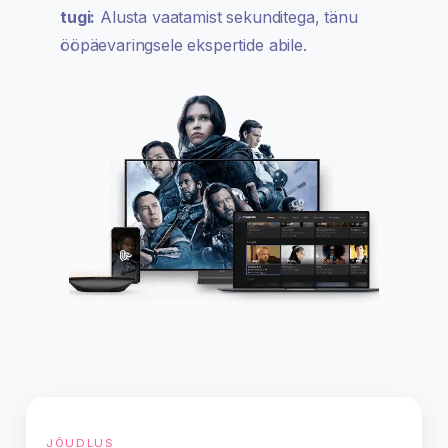
tugi:
Alusta vaatamist sekunditega, tänu
ööpäevaringsele ekspertide abile.
JÕUDLUS