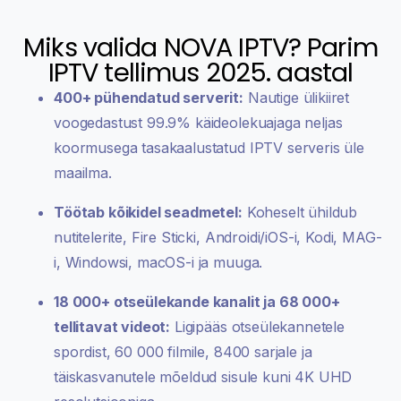
Miks valida NOVA IPTV? Parim
IPTV tellimus 2025. aastal
400+ pühendatud serverit:
Nautige ülikiiret
voogedastust 99.9% käideolekuajaga neljas
koormusega tasakaalustatud IPTV serveris üle
maailma.
Töötab kõikidel seadmetel:
Koheselt ühildub
nutitelerite, Fire Sticki, Androidi/iOS-i, Kodi, MAG-
i, Windowsi, macOS-i ja muuga.
18 000+ otseülekande kanalit ja 68 000+
tellitavat videot:
Ligipääs otseülekannetele
spordist, 60 000 filmile, 8400 sarjale ja
täiskasvanutele mõeldud sisule kuni 4K UHD