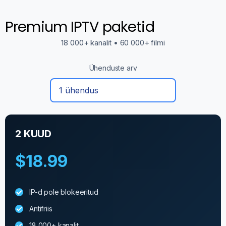
Premium IPTV paketid
18 000+ kanalit • 60 000+ filmi
Ühenduste arv
2 KUUD
$18.99
IP-d pole blokeeritud
Antifriis
18 000+ kanalit