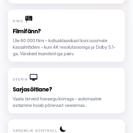
KINO
Filmifänn?
Üle 60 000 filmi – kultusklassikast kuni uusimate
kassahittideni – kuni 4K resolutsiooniga ja Dolby 5.1-
ga. Värskeid lisandeid iga päev.
SEERIA
Sarjasõltlane?
Vaata terveid hooaegu korraga – automaatne
esitamine hoiab põnevust veeremas.
VANEMLIK KONTROLL