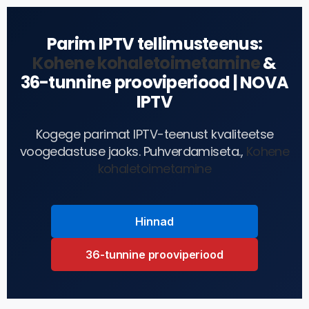
Parim IPTV tellimusteenus:
Kohene kohaletoimetamine
&
36-tunnine prooviperiood | NOVA
IPTV
Kogege parimat IPTV-teenust kvaliteetse
voogedastuse jaoks. Puhverdamiseta.,
Kohene
kohaletoimetamine
Hinnad
36-tunnine prooviperiood