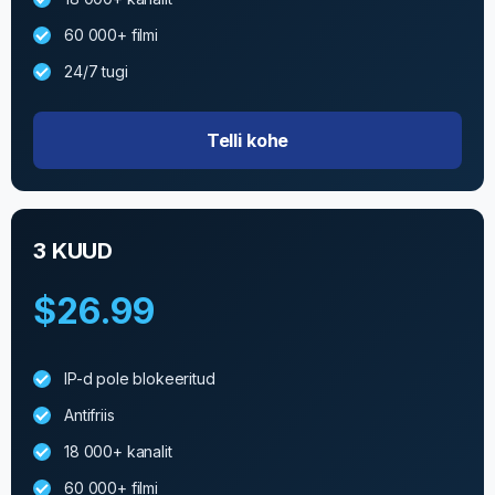
60 000+ filmi
24/7 tugi
Telli kohe
3 KUUD
$26.99
IP-d pole blokeeritud
Antifriis
18 000+ kanalit
60 000+ filmi