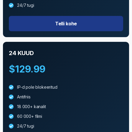
24/7 tugi
Telli kohe
24 KUUD
$129.99
IP-d pole blokeeritud
Antifriis
18 000+ kanalit
60 000+ filmi
24/7 tugi