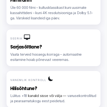
Filmifänn?
Üle 60 000 filmi – kultusklassikast kuni uusimate
kassahittideni – kuni 4K resolutsiooniga ja Dolby 5.1-
ga. Värskeid lisandeid iga päev.
SEERIA
Sarjasõltlane?
Vaata terveid hooaegu korraga – automaatne
esitamine hoiab põnevust veeremas.
VANEMLIK KONTROLL
Hilisõhtune?
Lülitus +18
kanalid sisse või välja —
vanusekontrollitud
ja pearaamatukogu eest peidetud.