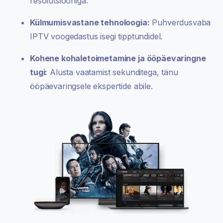
resolutsiooniga.
Külmumisvastane tehnoloogia:
Puhverdusvaba
IPTV voogedastus isegi tipptundidel.
Kohene kohaletoimetamine ja ööpäevaringne
tugi:
Alusta vaatamist sekunditega, tänu
ööpäevaringsele ekspertide abile.