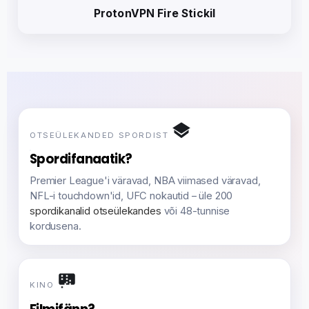
ProtonVPN Fire Stickil
OTSEÜLEKANDED SPORDIST
Spordifanaatik?
Premier League'i väravad, NBA viimased väravad,
NFL-i touchdown'id, UFC nokautid – üle 200
spordikanalid otseülekandes
või 48-tunnise
kordusena.
KINO