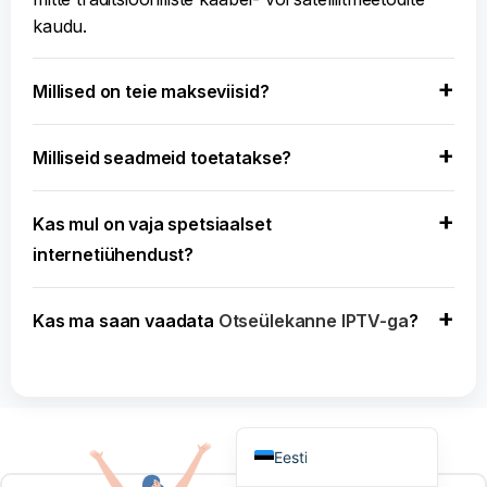
kaudu.
Norsk bokmål
Русский
Millised on teie makseviisid?
Türkçe
Português do Brasil
Milliseid seadmeid toetatakse?
Italiano
עִבְרִית
Kas mul on vaja spetsiaalset
Español
internetiühendust?
Français
Deutsch
Kas ma saan vaadata
Otseülekanne IPTV-ga
?
العربية
Čeština
English
Eesti