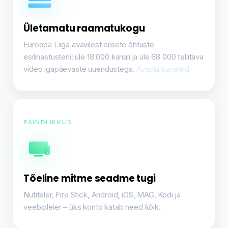
Ületamatu raamatukogu
Euroopa Liiga avavilest eilsete õhtuste
esilinastusteni: üle 18 000 kanali ja üle 68 000 tellitava
video igapäevaste uuendustega.
Avasta kanaleid
PAINDLIKKUS
Tõeline mitme seadme tugi
Nutiteler, Fire Stick, Android, iOS, MAG, Kodi ja
veebipleier – üks konto katab need kõik.