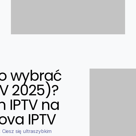
o wybrać
TV 2025)?
 IPTV na
ova IPTV
:
Ciesz się ultraszybkim