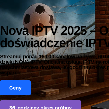
Nova IPTV 2025 – Of
doświadczenie IPT
Streamuj ponad 18 000 kanałów na żywo, 60 000
dzięki NOVA IPTV. Oficjalna usługa IPTV na ro
natychmiastowa dostawa, 36-godzinny okres 
wsparcie.
Ceny
36-godzinny okres próbny