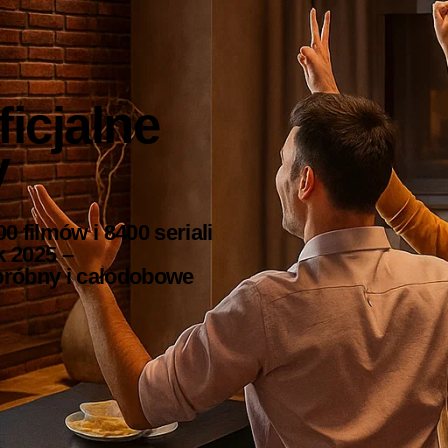
icjalne
V
 filmów i 8400 seriali
k 2025 –
próbny i całodobowe