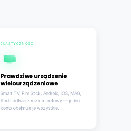
ELASTYCZNOŚĆ
Prawdziwe urządzenie
wielourządzeniowe
Smart TV, Fire Stick, Android, iOS, MAG,
Kodi i odtwarzacz internetowy — jedno
konto obejmuje je wszystkie.