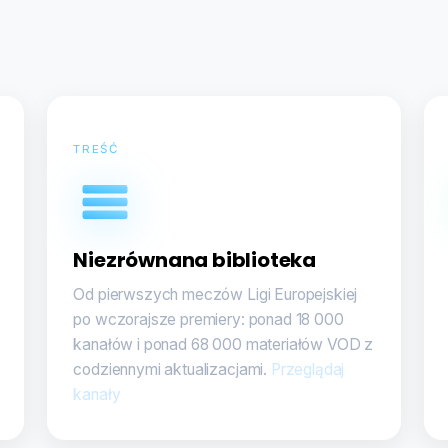
TREŚĆ
Niezrównana biblioteka
Od pierwszych meczów Ligi Europejskiej
po wczorajsze premiery: ponad 18 000
kanałów i ponad 68 000 materiałów VOD z
codziennymi aktualizacjami.
Przeglądaj
kanały