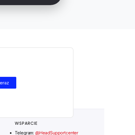
Ελληνικά
Suomi
Svenska
teraz
Norsk bokmål
Русский
Türkçe
Português do Brasil
WSPARCIE
Italiano
Telegram:
@HeadSupportcenter
עִבְרִית