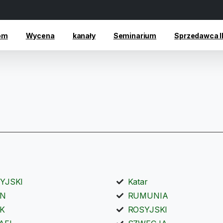
om
Wycena
kanały
Seminarium
Sprzedawca 
YJSKI
Katar
AN
RUMUNIA
AK
ROSYJSKI