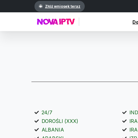
Złóż wniosek teraz
D
24/7
IND
DOROŚLI (XXX)
IR
ALBANIA
IR