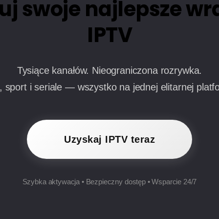
j swoje najlepsze wr
IPTV
Tysiące kanałów. Nieograniczona rozrywka.
, sport i seriale — wszystko na jednej elitarnej platf
Uzyskaj IPTV teraz
Szybka aktywacja • Bezpieczny dostęp • Wsparcie 24/7