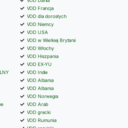
VOD Dania
VOD Francja
VOD dla dorosłych
VOD Niemcy
VOD USA
VOD w Wielkiej Brytanii
VOD Włochy
VOD Hiszpania
VOD EX-YU
LNY
VOD Indie
VOD Albania
VOD Albania
VOD Norwegia
we
VOD Arab
VOD grecki
VOD Rumunia