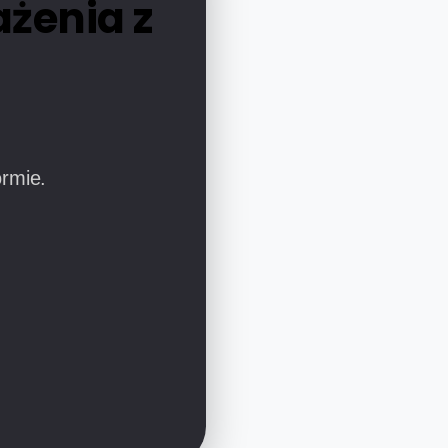
ażenia z
ormie.