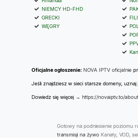
Finlandia
Nor
NIEMCY HD-FHD
PA
GRECKI
FIL
WĘGRY
PO
PO
PP
Kan
Oficjalne ogłoszenie:
NOVA IPTV oficjalnie
pr
Jeśli znajdziesz w sieci starsze domeny, uznaj 
Dowiedz się więcej →
https://novaiptv.to/abou
Gotowy na podniesienie poziomu 
transmisji na żywo
Kanały, VOD, ser