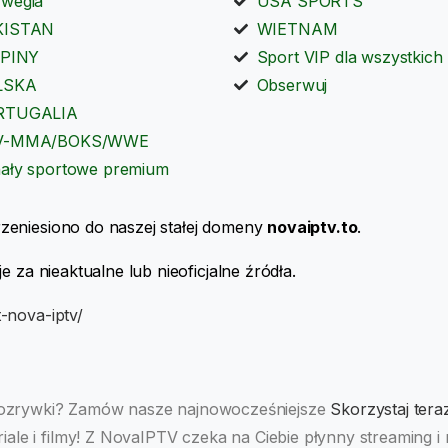
wegia
USA SPORTS
KISTAN
WIETNAM
IPINY
Sport VIP dla wszystkich
LSKA
Obserwuj
RTUGALIA
V-MMA/BOKS/WWE
ały sportowe premium
zeniesiono do naszej stałej domeny
novaiptv.to
.
je za nieaktualne lub nieoficjalne źródła.
t-nova-iptv/
rozrywki? Zamów nasze najnowocześniejsze
Skorzystaj tera
iale i filmy! Z NovaIPTV czeka na Ciebie płynny streaming 