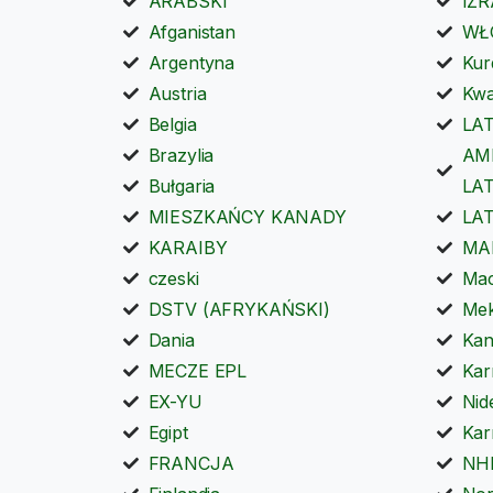
ARABSKI
IZR
Afganistan
WŁ
Argentyna
Kur
Austria
Kwa
Belgia
LA
Brazylia
AM
Bułgaria
LA
MIESZKAŃCY KANADY
LA
KARAIBY
MA
czeski
Mac
DSTV (AFRYKAŃSKI)
Me
Dania
Kan
MECZE EPL
Kar
EX-YU
Nid
Egipt
Kar
FRANCJA
NH