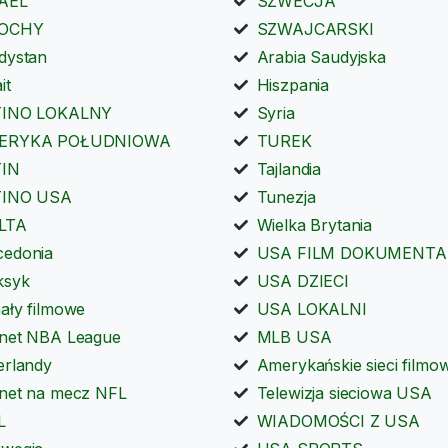
AEL
SZWECJA
OCHY
SZWAJCARSKI
dystan
Arabia Saudyjska
it
Hiszpania
TINO LOKALNY
Syria
ERYKA POŁUDNIOWA
TUREK
TIN
Tajlandia
TINO USA
Tunezja
LTA
Wielka Brytania
edonia
USA FILM DOKUMENTA
ksyk
USA DZIECI
ały filmowe
USA LOKALNI
net NBA League
MLB USA
erlandy
Amerykańskie sieci filmo
net na mecz NFL
Telewizja sieciowa USA
L
WIADOMOŚCI Z USA