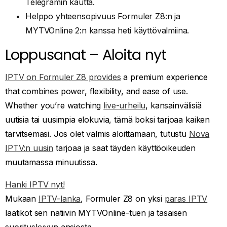
Telegramin kautta.
Helppo yhteensopivuus Formuler Z8:n ja
MYTVOnline 2:n kanssa heti käyttövalmiina.
Loppusanat – Aloita nyt
IPTV on Formuler Z8 provides
a premium experience
that combines power, flexibility, and ease of use.
Whether you’re watching
live-urheilu
, kansainvälisiä
uutisia tai uusimpia elokuvia, tämä boksi tarjoaa kaiken
tarvitsemasi. Jos olet valmis aloittamaan, tutustu
Nova
IPTV:n uusin
tarjoaa ja saat täyden käyttöoikeuden
muutamassa minuutissa.
Hanki IPTV nyt!
Mukaan
IPTV-lanka
, Formuler Z8 on yksi
paras IPTV
laatikot sen natiivin MYTVOnline-tuen ja tasaisen
suorituskyvyn ansiosta.