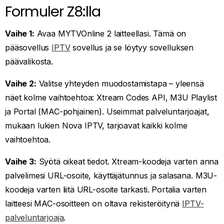
Formuler Z8:lla
Vaihe 1:
Avaa MYTVOnline 2 laitteellasi. Tämä on
pääsovellus
IPTV
sovellus ja se löytyy sovelluksen
päävalikosta.
Vaihe 2:
Valitse yhteyden muodostamistapa – yleensä
näet kolme vaihtoehtoa: Xtream Codes API, M3U Playlist
ja Portal (MAC-pohjainen). Useimmat palveluntarjoajat,
mukaan lukien Nova IPTV, tarjoavat kaikki kolme
vaihtoehtoa.
Vaihe 3:
Syötä oikeat tiedot. Xtream-koodeja varten anna
palvelimesi URL-osoite, käyttäjätunnus ja salasana. M3U-
koodeja varten liitä URL-osoite tarkasti. Portalia varten
laitteesi MAC-osoitteen on oltava rekisteröitynä
IPTV-
palveluntarjoaja
.