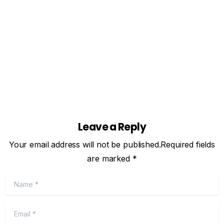
the world. With two official languages, a rich sports
culture spanning hockey to curling, and...
toukokuu 27, 2026
Read more
Leave a Reply
Your email address will not be published.Required fields
are marked *
Name
*
Email
*