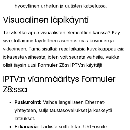
hyödyllinen urheilun ja uutisten katselussa.
Visuaalinen läpikäynti
Tarvitsetko apua visuaalisten elementtien kanssa? Käy
sivustollamme
täydellinen asennusopas kuvineen ja
videoineen
. Tämä sisältää reaaliaikaisia kuvakaappauksia
jokaisesta vaiheesta, joten voit seurata vaiheita, vaikka
olisit täysin uusi Formuler Z8:n IPTV:n käyttäjä.
IPTV:n vianmääritys Formuler
Z8:ssa
Puskurointi:
Vaihda langalliseen Ethernet-
yhteyteen, sulje taustasovellukset ja keskeytä
lataukset.
Ei kanavia:
Tarkista soittolistan URL-osoite