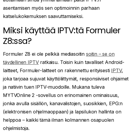
asentamisen myös sen optimoinnin parhaan
katselukokemuksen saavuttamiseksi.
Miksi käyttää IPTV:tä Formuler
Z8:ssa?
Formuler Z8 ei ole pelkkä mediasoitin
soitin – se on
täydellinen IPTV
ratkaisu. Toisin kuin tavalliset Android-
laitteet, Formuler-laitteet on rakennettu erityisesti
IPTV
,
joka tarjoaa sujuvat käyttöliittymät, responsiiviset ohjaimet
ja natiivin tuen IPTV-muodoille. Mukana tuleva
MYTVOnline 2 -sovellus on erinomainen ominaisuus,
jonka avulla sisällön, kanavalistojen, suosikkien, EPG:n
(elektronisen ohjelmaoppaan) ja lapsilukon hallinta on
helppoa – kaikki tämä ilman kolmannen osapuolen
ohjelmistoja.