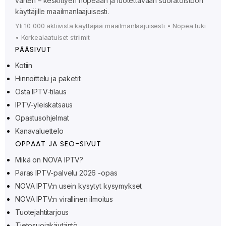
varten – keskittyen nopeaan ja luotettavaan suoratoistoon
käyttäjille maailmanlaajuisesti.
Yli 10 000 aktiivista käyttäjää maailmanlaajuisesti • Nopea tuki
• Korkealaatuiset striimit
PÄÄSIVUT
Kotiin
Hinnoittelu ja paketit
Ελληνικά
Osta IPTV-tilaus
IPTV-yleiskatsaus
Polski
Opastusohjelmat
Svenska
Kanavaluettelo
Norsk bokmål
OPPAAT JA SEO-SIVUT
Русский
Mikä on NOVA IPTV?
Paras IPTV-palvelu 2026 -opas
Türkçe
NOVA IPTV:n usein kysytyt kysymykset
Português do Brasil
NOVA IPTV:n virallinen ilmoitus
Italiano
Tuotejahtitarjous
עִבְרִית
Tietosuojakäytäntö