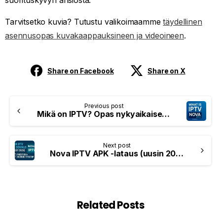
Tarvitsetko kuvia? Tutustu valikoimaamme
täydellinen
asennusopas kuvakaappauksineen ja videoineen
.
Share on Facebook
Share on X
Previous post
Mikä on IPTV? Opas nykyaikaiseen TV-suoratoistoon vuodelle 2025 – Nova OTT
Next post
Nova IPTV APK -lataus (uusin 2025) – Firestick- ja Android TV -asennus
Related Posts