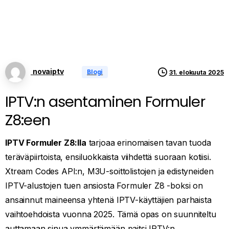
novaiptv
Blogi
31. elokuuta 2025
IPTV:n asentaminen Formuler
Z8:een
IPTV Formuler Z8:lla
tarjoaa erinomaisen tavan tuoda
teräväpiirtoista, ensiluokkaista viihdettä suoraan kotiisi.
Xtream Codes API:n, M3U-soittolistojen ja edistyneiden
IPTV-alustojen tuen ansiosta Formuler Z8 -boksi on
ansainnut maineensa yhtenä IPTV-käyttäjien parhaista
vaihtoehdoista vuonna 2025. Tämä opas on suunniteltu
auttamaan sinua ymmärtämään paitsi IPTV:n