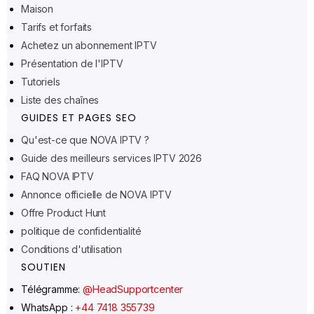
Maison
Tarifs et forfaits
Ελληνικά
Achetez un abonnement IPTV
Présentation de l'IPTV
Polski
Tutoriels
Suomi
Liste des chaînes
Svenska
GUIDES ET PAGES SEO
Norsk bokmål
Qu'est-ce que NOVA IPTV ?
Guide des meilleurs services IPTV 2026
Русский
FAQ NOVA IPTV
Türkçe
Annonce officielle de NOVA IPTV
Português do Brasil
Offre Product Hunt
Italiano
politique de confidentialité
Conditions d'utilisation
עִבְרִית
SOUTIEN
Eesti
Télégramme:
@HeadSupportcenter
Español
WhatsApp :
+44 7418 355739