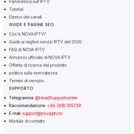
Panoramica sull'IPTV
Polski
Tutorial
Suomi
Elenco dei canali
Svenska
GUIDE E PAGINE SEO
Norsk bokmål
Cos'è NOVA IPTV?
Guida ai migliori servizi IPTV del 2026
Русский
FAQ di NOVA IPTV
Türkçe
Annuncio ufficiale di NOVA IPTV
Português do Brasil
Offerta di ricerca del prodotto
עִבְרִית
politica sulla riservatezza
Termini di servizio
Eesti
SUPPORTO
Español
Telegramma:
@HeadSupportcenter
Français
Raccomandazione:
+44 7418 355739
Deutsch
E-mail:
support@novaiptv.to
Modulo di contatto
العربية
Čeština