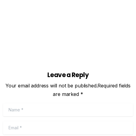
culture spanning hockey to curling, and...
Mai 27, 2026
Read more
Leave a Reply
Your email address will not be published.Required fields
are marked *
Name
*
Email
*