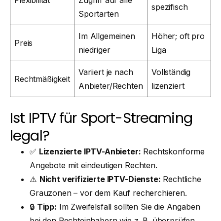
Flexibilität
Zugriff auf alle
spezifisch
Sportarten
Im Allgemeinen
Höher; oft pro
Preis
niedriger
Liga
Variiert je nach
Vollständig
Rechtmäßigkeit
Anbieter/Rechten
lizenziert
Ist IPTV für Sport-Streaming
legal?
✅
Lizenzierte IPTV-Anbieter:
Rechtskonforme
Angebote mit eindeutigen Rechten.
⚠️
Nicht verifizierte IPTV-Dienste:
Rechtliche
Grauzonen – vor dem Kauf recherchieren.
🔒
Tipp:
Im Zweifelsfall sollten Sie die Angaben
bei den Rechteinhabern wie z. B. überprüfen.