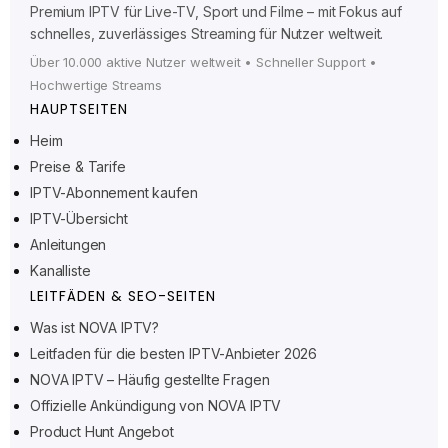
Premium IPTV für Live-TV, Sport und Filme – mit Fokus auf
schnelles, zuverlässiges Streaming für Nutzer weltweit.
Über 10.000 aktive Nutzer weltweit • Schneller Support •
Hochwertige Streams
HAUPTSEITEN
Heim
Preise & Tarife
Ελληνικά
IPTV-Abonnement kaufen
IPTV-Übersicht
Polski
Anleitungen
Suomi
Kanalliste
Svenska
LEITFÄDEN & SEO-SEITEN
Norsk bokmål
Was ist NOVA IPTV?
Leitfaden für die besten IPTV-Anbieter 2026
Русский
NOVA IPTV – Häufig gestellte Fragen
Türkçe
Offizielle Ankündigung von NOVA IPTV
Português do Brasil
Product Hunt Angebot