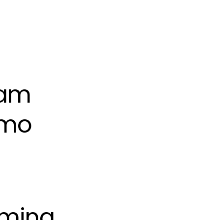
eam
imo
aming