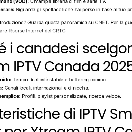
emand (VOD):
Un'ampia libreria di film e serie TV.
erare:
Riguarda gli spettacoli che hai perso in base al tuo 
introduzione? Guarda questa panoramica su
CNET
. Per la gu
tare
Risorse Internet del CRTC
.
é i canadesi scelgo
m IPTV Canada 202
uido:
Tempo di attività stabile e buffering minimo.
a:
Canali locali, internazionali e di nicchia.
semplice:
Profili, playlist personalizzate, ricerca veloce.
eristiche di IPTV Sm
r per Xtream IPTV 