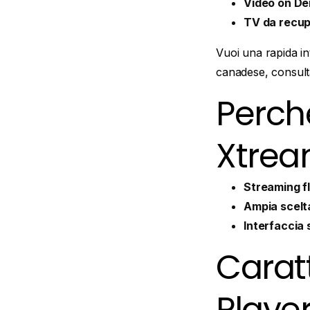
Video on D
TV da recup
Vuoi una rapida 
canadese, consul
Perch
Xtrea
Streaming fl
Ampia scelt
Interfaccia 
Caratt
Playe