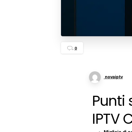
0
novaiptv
Punti 
IPTV 