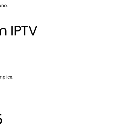
ono.
.
am IPTV
mplice.
5