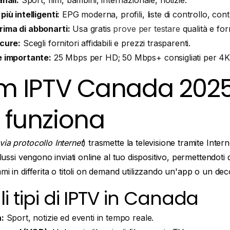
anali:
Sport, film, bambini, internazionale, notizie.
più intelligenti:
EPG moderna, profili, liste di controllo, contr
rima di abbonarti:
Usa gratis
prove per testare
qualità e for
icure:
Scegli fornitori affidabili e prezzi trasparenti.
è importante:
25 Mbps per HD; 50 Mbps+ consigliati per 4K
m IPTV Canada 2025
funziona
via protocollo Internet
) trasmette la televisione tramite Inter
 flussi vengono inviati online al tuo dispositivo, permettendoti
mmi in differita o titoli on demand utilizzando un'app o un de
li tipi di IPTV in Canada
a:
Sport, notizie ed eventi in tempo reale.