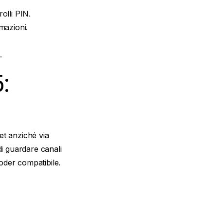
olli PIN.
mazioni.
.
:
net anziché via
 di guardare canali
coder compatibile.