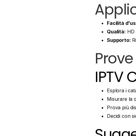
Appli
Facilità d'us
Qualità:
HD e
Supporto:
Ri
Prove 
IPTV 
Esplora i cat
Misurare la q
Prova più dis
Decidi con s
Sugge