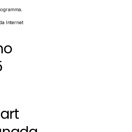
programma.
ida Internet
no
5
art
Canada