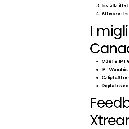
Installa il le
Attivare:
Ins
I migl
Cana
MaxTV IPTV
IPTVAnubis:
CaliptoStre
DigitaLizard
Feedb
Xtrea