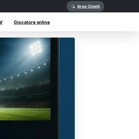
Area Clienti
TV
Giocatore online