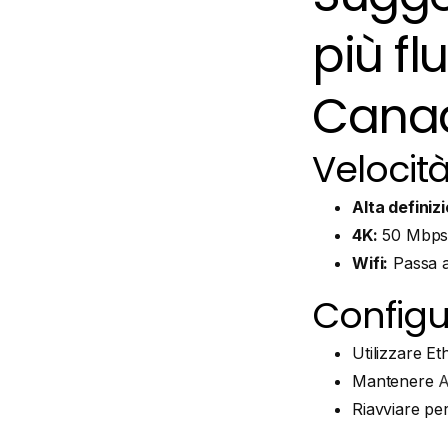
più fl
Cana
Velocità
Alta definiz
4K:
50 Mbps+ 
Wifi:
Passa al
Configur
Utilizzare Et
Mantenere
A
Riavviare pe