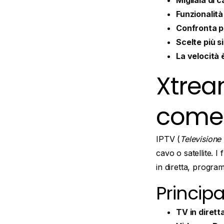
Migliaia di c
Funzionalità 
Confronta p
Scelte più s
La velocità 
Xtrea
come 
IPTV (
Televisione 
cavo o satellite. I
in diretta, progra
Principa
TV in dirett