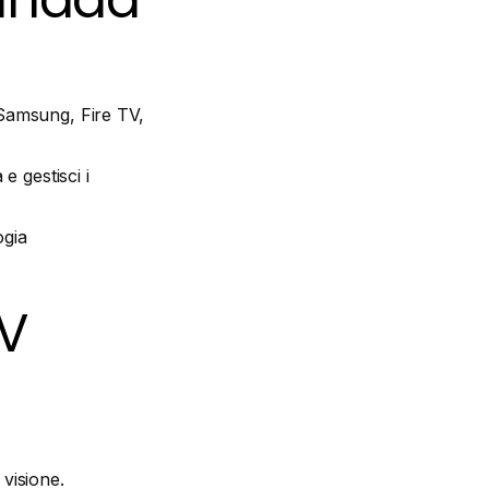
amsung, Fire TV,
 gestisci i
ogia
TV
 visione.