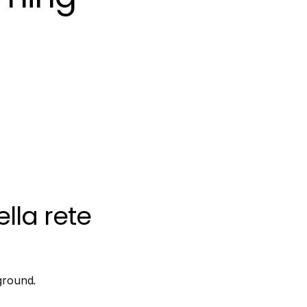
lla rete
kground.