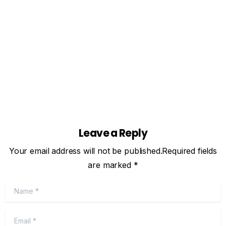
interruzioni ovunque. Inizia con NovaOTT Sfoglia i
canali ★★★★★4.8...
14 settembre 2025
Read more
Leave a Reply
Your email address will not be published.Required fields
are marked *
Name
*
Email
*