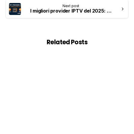
Next post
I migliori provider IPTV del 2025: prezzi, canali e tempi di attività a confronto
Related Posts
0
Guida all'acquisto
How to Record IPTV in 2026 –
Complete Guide to Recording Live TV
Streams