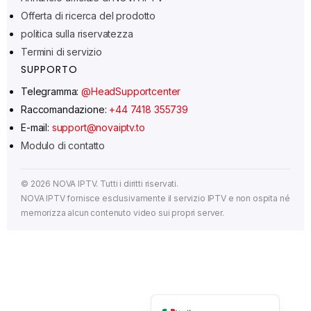
Svenska
Offerta di ricerca del prodotto
politica sulla riservatezza
Norsk bokmål
Termini di servizio
Русский
SUPPORTO
Türkçe
Telegramma:
@HeadSupportcenter
Português do Brasil
Raccomandazione:
+44 7418 355739
E-mail:
support@novaiptv.to
עִבְרִית
Modulo di contatto
Eesti
Español
©
2026
NOVA IPTV. Tutti i diritti riservati.
Français
NOVA IPTV fornisce esclusivamente il servizio IPTV e non ospita né
memorizza alcun contenuto video sui propri server.
Deutsch
العربية
Čeština
English