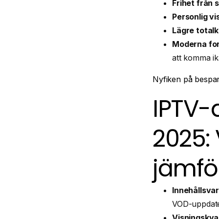
Frihet från
Personlig vi
Lägre total
Moderna fo
att komma ik
Nyfiken på bespar
IPTV
2025: 
jämfö
Innehållsvar
VOD-uppdate
Visningskval