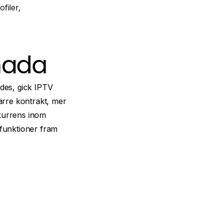
filer,
anada
ades, gick IPTV
ärre kontrakt, mer
kurrens inom
 funktioner fram