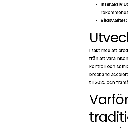
Interaktiv U
rekommendat
Bildkvalitet:
Utvec
I takt med att br
från att vara nisc
kontroll och söml
bredband accelere
till 2025 och framå
Varför
tradit