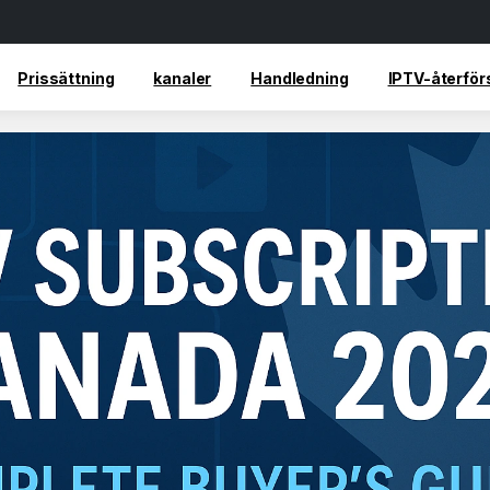
Prissättning
kanaler
Handledning
IPTV-återför