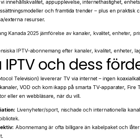
i innehållskvalitet, appupplevelse, internethastighet, enhetss
ssättningsmodeller och framtida trender – plus en praktisk c
a/externa resurser.
siska IPTV-abonnemang efter kanaler, kvalitet, enheter, lagl
 IPTV och dess förd
ocol Television) levererar TV via internet – ingen koaxialkabel
ivekanaler, VOD och kom ikapp på smarta TV-apparater, Fire 
tor eller en webbläsare, när du vill.
iation:
Livenyheter/sport, nischade och internationella kana
bliotek.
ektiv:
Abonnemang är ofta billigare än kabelpaket och låte
t.