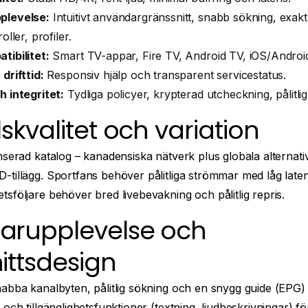
plevelse:
Intuitivt användargränssnitt, snabb sökning, exak
oller, profiler.
ibilitet:
Smart TV-appar, Fire TV, Android TV, iOS/Androi
drifttid:
Responsiv hjälp och transparent servicestatus.
 integritet:
Tydliga policyer, krypterad utcheckning, pålitlig
skvalitet och variation
nserad katalog – kanadensiska nätverk plus globala alternati
-tillägg. Sportfans behöver pålitliga strömmar med låg late
sföljare behöver bred livebevakning och pålitlig repris.
arupplevelse och
ittsdesign
nabba kanalbyten, pålitlig sökning och en snygg guide (EPG)
 och tillgänglighetsfunktioner (textning, ljudbeskrivningar) fö