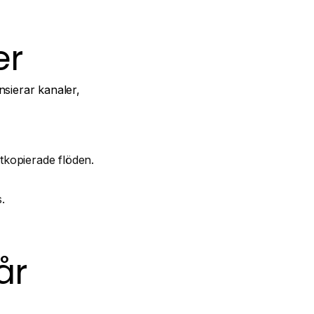
er
ensierar kanaler,
atkopierade flöden.
.
år