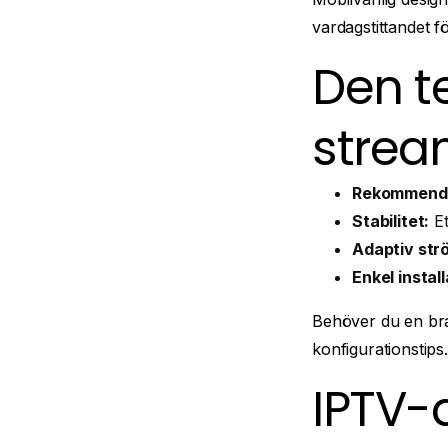
vardagstittandet fö
Den te
strea
Rekommender
Stabilitet:
Et
Adaptiv str
Enkel install
Behöver du en bra
konfigurationstips.
IPTV