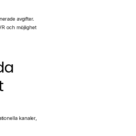
erade avgifter.
 och möjlighet
da
t
tionella kanaler,