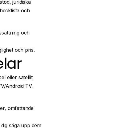
töd, juridiska
hecklista och
ighet och pris.
elar
 eller satellit
TV/Android TV,
ler, omfattande
r dig säga upp dem