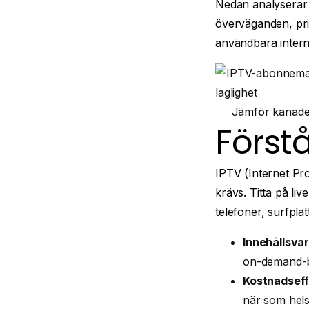
Nedan analyserar v
överväganden, pri
användbara intern
Jämför kanaden
Förstå
IPTV (Internet Prot
krävs. Titta på l
telefoner, surfplat
Innehållsvar
on-demand-bi
Kostnadseff
när som hels