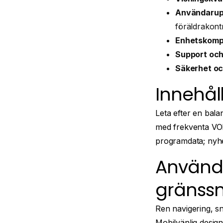
Användarup
föräldrakontr
Enhetskompat
Support och 
Säkerhet och
Innehåll
Leta efter en bala
med frekventa VOD
programdata; nyhet
Använd
gränssn
Ren navigering, s
Mobilvänlig design