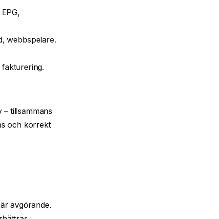
t EPG,
d, webbspelare.
 fakturering.
v – tillsammans
ns och korrekt
 är avgörande.
rbättrar