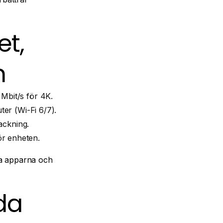
et,
n
Mbit/s för 4K.
er (Wi-Fi 6/7).
ackning.
för enheten.
a apparna och
da