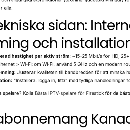
r alla.
kniska sidan: Intern
ming och installatio
ad hastighet per aktiv ström:
~15–25 Mbit/s för HD; 25+ 
hernet > Wi-Fi; om Wi-Fi, använd 5 GHz och en modern rout
ömning:
Justerar kvaliteten till bandbredden för att minska h
ation:
“Installera, logga in, titta” med tydliga handledningar 
 spelare? Kolla
Bästa IPTV-spelare för Firestick
för de bäst
-abonnemang Kana