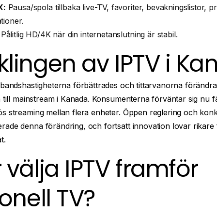
X:
Pausa/spola tillbaka live-TV, favoriter, bevakningslistor, pro
ioner.
Pålitlig HD/4K när din internetanslutning är stabil.
klingen av IPTV i K
edbandshastigheterna förbättrades och tittarvanorna förändr
h till mainstream i Kanada. Konsumenterna förväntar sig nu f
ös streaming mellan flera enheter. Öppen reglering och kon
rade denna förändring, och fortsatt innovation lovar rikare
t.
 välja IPTV framför
ionell TV?