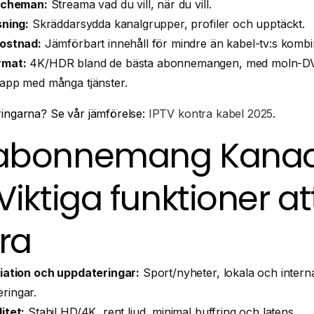
 scheman:
Streama vad du vill, när du vill.
sning:
Skräddarsydda kanalgrupper, profiler och upptäckt.
kostnad:
Jämförbart innehåll för mindre än kabel-tv:s kombin
rmat:
4K/HDR bland de bästa abonnemangen, med moln-DVR
app med många tjänster.
ingarna? Se vår jämförelse:
IPTV kontra kabel 2025
.
-abonnemang Kana
Viktiga funktioner at
ra
iation och uppdateringar:
Sport/nyheter, lokala och interna
ringar.
itet:
Stabil HD/4K, rent ljud, minimal buffring och latens.