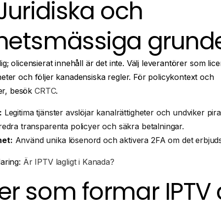
Juridiska och
hetsmässiga grund
ig; olicensierat innehåll är det inte. Välj leverantörer som lic
heter och följer kanadensiska regler. För policykontext och
er, besök
CRTC
.
:
Legitima tjänster avslöjar kanalrättigheter och undviker pir
edra transparenta policyer och säkra betalningar.
et:
Använd unika lösenord och aktivera 2FA om det erbjuds
laring:
Är IPTV lagligt i Kanada?
er som formar IPTV 