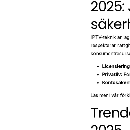
2025: 
säker
IPTV-teknik är lagl
respekterar rättig
konsumentresurs
Licensiering
Privatliv:
För
Kontosäkerh
Läs mer i vår förk
Trend