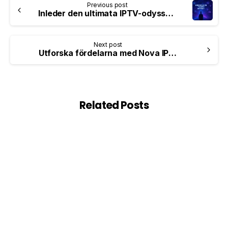
Previous post
Inleder den ultimata IPTV-odyssén: 10 beprövade strategier för sömlös streaming
Next post
Utforska fördelarna med Nova IPTV
Related Posts
0
IPTV för familjer
How to Set Up Parental Controls on