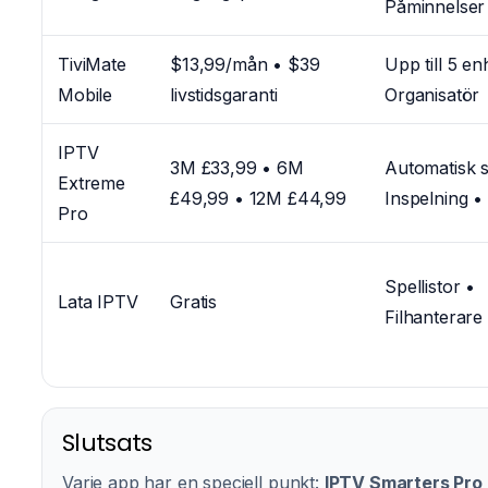
Påminnelser
TiviMate
$13,99/mån • $39
Upp till 5 en
Mobile
livstidsgaranti
Organisatör
IPTV
3M £33,99 • 6M
Automatisk s
Extreme
£49,99 • 12M £44,99
Inspelning •
Pro
Spellistor •
Lata IPTV
Gratis
Filhanterare
Slutsats
Varje app har en speciell punkt:
IPTV Smarters Pro