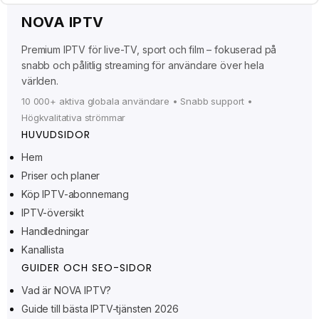
Ελληνικά
NOVA IPTV
Polski
Premium IPTV för live-TV, sport och film – fokuserad på
Suomi
snabb och pålitlig streaming för användare över hela
Norsk bokmål
världen.
Русский
10 000+ aktiva globala användare • Snabb support •
Högkvalitativa strömmar
Türkçe
HUVUDSIDOR
Português do Brasil
Hem
Italiano
Priser och planer
עִבְרִית
Köp IPTV-abonnemang
IPTV-översikt
Eesti
Handledningar
Español
Kanallista
Français
GUIDER OCH SEO-SIDOR
Deutsch
Vad är NOVA IPTV?
Guide till bästa IPTV-tjänsten 2026
العربية