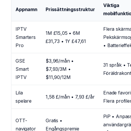
Viktiga
Appnamn
Prissättningsstruktur
mobilfunkti
IPTV
Flera skärma
1M £15,05 • 6M
Smarters
Pekskärmso
£31,73 • 1Y £47,61
Pro
• Batterieffek
GSE
$3,96/mån •
31 språk • 
Smart
$7,93/3M •
Föräldrakont
IPTV
$11,90/12M
Lila
Enade favori
1,58 £/mån • 7,93 £/år
spelare
Flera profile
PiP • Anpas
OTT-
Gratis •
användargrän
navigator
Engångspremie