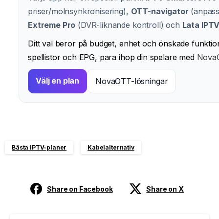
priser/molnsynkronisering),
OTT-navigator
(anpass
Extreme Pro
(DVR-liknande kontroll) och
Lata IPT
Ditt val beror på budget, enhet och önskade funktio
spellistor och EPG, para ihop din spelare med
Nova
Välj en plan
NovaOTT-lösningar
Bästa IPTV-planer
Kabelalternativ
Share on Facebook
Share on X