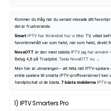
Kommer du ihåg när du senast missade ditt favoritpr
det är frustrerande.
Smart
IPTV har förändrat hur vi tittar
TV, vilket befr
favoritinnehåll var som helst, när som helst, direkt 
NovaOTT
är den mest stabila
IPTV jag har använt –
Betyg 4,8 på Trustpilot.
Testa NovaOTT nu →
Men här är utmaningen – att hitta rätt IPTV-spelare e
enkla spelare till smarta IPTV-proffsversioner) kan 
handplockat ut de bästa.
7 bästa mobilerna
IPTV-ap
1) IPTV Smarters Pro