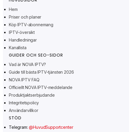
Hem
Priser och planer
Ελληνικά
Köp IPTV-abonnemang
IPTV-översikt
Polski
Handledningar
Suomi
Kanallista
Norsk bokmål
GUIDER OCH SEO-SIDOR
Русский
Vad är NOVA IPTV?
Guide till bästa IPTV-tjänsten 2026
Türkçe
NOVA IPTV FAQ
Português do Brasil
Officiellt NOVA IPTV-meddelande
Italiano
Produktjaktserbjudande
עִבְרִית
Integritetspolicy
Användarvillkor
Eesti
STÖD
Español
Telegram:
@HuvudSupportcenter
Français